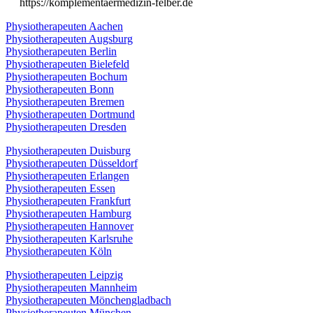
https://komplementaermedizin-felber.de
Physiotherapeuten Aachen
Physiotherapeuten Augsburg
Physiotherapeuten Berlin
Physiotherapeuten Bielefeld
Physiotherapeuten Bochum
Physiotherapeuten Bonn
Physiotherapeuten Bremen
Physiotherapeuten Dortmund
Physiotherapeuten Dresden
Physiotherapeuten Duisburg
Physiotherapeuten Düsseldorf
Physiotherapeuten Erlangen
Physiotherapeuten Essen
Physiotherapeuten Frankfurt
Physiotherapeuten Hamburg
Physiotherapeuten Hannover
Physiotherapeuten Karlsruhe
Physiotherapeuten Köln
Physiotherapeuten Leipzig
Physiotherapeuten Mannheim
Physiotherapeuten Mönchengladbach
Physiotherapeuten München