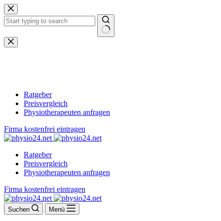
Zum
Inhalt
springen
Keine
Ergebnisse
Ratgeber
Preisvergleich
Physiotherapeuten anfragen
Firma kostenfrei eintragen
Ratgeber
Preisvergleich
Physiotherapeuten anfragen
Firma kostenfrei eintragen
Suchen
Menü