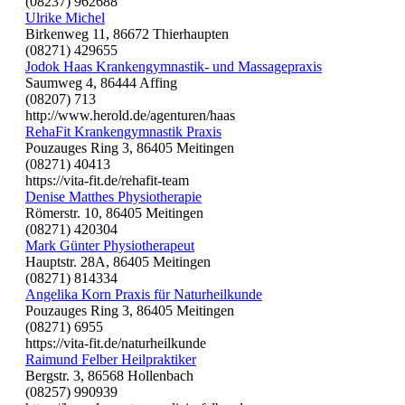
(08237) 962688
Ulrike Michel
Birkenweg 11, 86672 Thierhaupten
(08271) 429655
Jodok Haas Krankengymnastik- und Massagepraxis
Saumweg 4, 86444 Affing
(08207) 713
http://www.herold.de/agenturen/haas
RehaFit Krankengymnastik Praxis
Pouzauges Ring 3, 86405 Meitingen
(08271) 40413
https://vita-fit.de/rehafit-team
Denise Matthes Physiotherapie
Römerstr. 10, 86405 Meitingen
(08271) 420304
Mark Günter Physiotherapeut
Hauptstr. 28A, 86405 Meitingen
(08271) 814334
Angelika Korn Praxis für Naturheilkunde
Pouzauges Ring 3, 86405 Meitingen
(08271) 6955
https://vita-fit.de/naturheilkunde
Raimund Felber Heilpraktiker
Bergstr. 3, 86568 Hollenbach
(08257) 990939