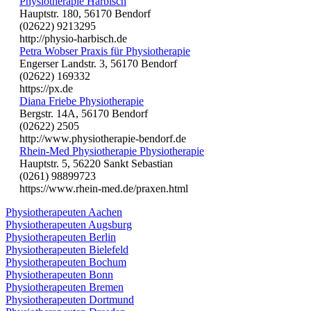
Physiotherapie Harbisch
Hauptstr. 180, 56170 Bendorf
(02622) 9213295
http://physio-harbisch.de
Petra Wobser Praxis für Physiotherapie
Engerser Landstr. 3, 56170 Bendorf
(02622) 169332
https://px.de
Diana Friebe Physiotherapie
Bergstr. 14A, 56170 Bendorf
(02622) 2505
http://www.physiotherapie-bendorf.de
Rhein-Med Physiotherapie Physiotherapie
Hauptstr. 5, 56220 Sankt Sebastian
(0261) 98899723
https://www.rhein-med.de/praxen.html
Physiotherapeuten Aachen
Physiotherapeuten Augsburg
Physiotherapeuten Berlin
Physiotherapeuten Bielefeld
Physiotherapeuten Bochum
Physiotherapeuten Bonn
Physiotherapeuten Bremen
Physiotherapeuten Dortmund