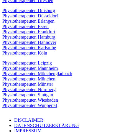
Physiotherapeuten Dresden
Physiotherapeuten Duisburg
Physiotherapeuten Düsseldorf
Physiotherapeuten Erlangen
Physiotherapeuten Essen
Physiotherapeuten Frankfurt
Physiotherapeuten Hamburg
Physiotherapeuten Hannover
Physiotherapeuten Karlsruhe
Physiotherapeuten Köln
Physiotherapeuten Leipzig
Physiotherapeuten Mannheim
Physiotherapeuten Mönchengladbach
Physiotherapeuten München
Physiotherapeuten Münster
Physiotherapeuten Nürnberg
Physiotherapeuten Stuttgart
Physiotherapeuten Wiesbaden
Physiotherapeuten Wuppertal
DISCLAIMER
DATENSCHUTZERKLÄRUNG
IMPRESSUM