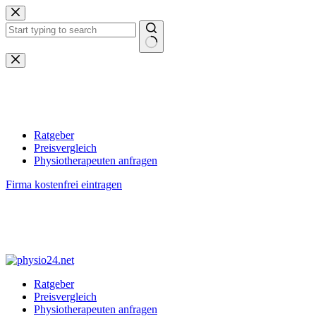
Zum
Inhalt
springen
Keine
Ergebnisse
Ratgeber
Preisvergleich
Physiotherapeuten anfragen
Firma kostenfrei eintragen
Ratgeber
Preisvergleich
Physiotherapeuten anfragen