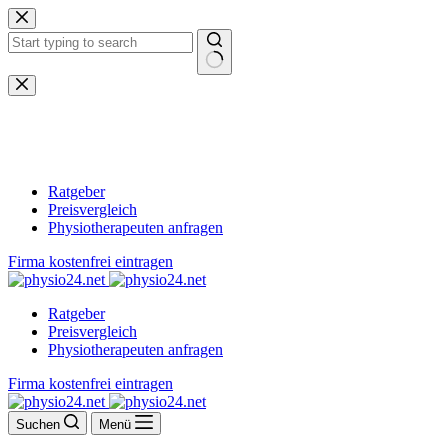
Zum
Inhalt
springen
Keine
Ergebnisse
Ratgeber
Preisvergleich
Physiotherapeuten anfragen
Firma kostenfrei eintragen
Ratgeber
Preisvergleich
Physiotherapeuten anfragen
Firma kostenfrei eintragen
Suchen
Menü