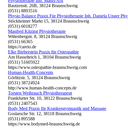
Physiotherapie Inh. Mauri/Arlt
Bautzenstr. 26B, 38124 Braunschweig
(0531) 8893516
Physio Balance Praxis Für Physiotherapie Inh. Daniela Unger Phy
Stöckheimer Markt 15, 38124 Braunschweig
(0531) 6018277
Manfred Kitzing Physiotherapie
Wittenbergstr. 8, 38124 Braunschweig
(0531) 66365
https://careio.de
Elke Bieberstein Praxis für Osteopathie
Am Hasselteich 1, 38104 Braunschweig
(0531) 51605922
https://www.osteopathie-braunschweig.com
Human-Health-Concepts
Görlitzstr. 5, 38124 Braunschweig
(0531) 38724924
http://www.human-health-concepts.de
Torsten Weihrauch Physiotherapeut
Frankfurter Str. 10, 38122 Braunschweig
(0531) 2407543
Body Med Praxis für Krankengymnastik und Massage
Goslarsche Str. 12, 38118 Braunschweig
(0531) 895588
https://www.bodymed-braunschweig.de