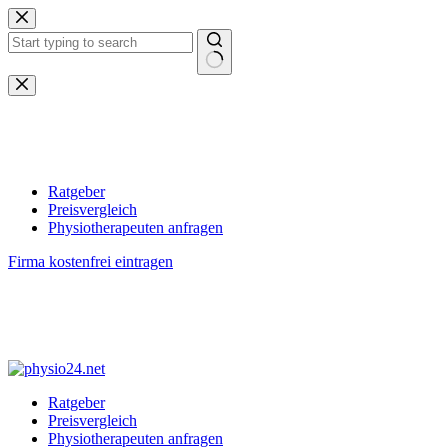
Zum
Inhalt
springen
Keine
Ergebnisse
Ratgeber
Preisvergleich
Physiotherapeuten anfragen
Firma kostenfrei eintragen
Ratgeber
Preisvergleich
Physiotherapeuten anfragen