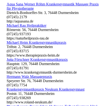
Aqua Sana Werner Röhm Krankengymnastik Massage Praxis
für Physiotherapie
Dietrich-Bonhoeffer-Str. 3, 76448 Durmersheim
(07245) 2179
http://aquasana.de
Michael Rau Heilpraktiker
Römerstr. 56, 76448 Durmersheim
(07245) 937193
https://naturheilpraxis-rau.de
Michael Heim Krankengymnastikpraxis
Triftstr. 2, 76448 Durmersheim
(07245) 83715
https://www.therapiepraxis-heim.de
Jutta Förschner Krankengymnastikpraxis
Hauptstr. 129, 76448 Durmersheim
(07245) 81791
http://www.krankengymnastik-durmersheim.de
Hermann Walz Massagepraxis
Speyerer Str. 76, 76448 Durmersheim
(07245) 7754
Krankengymnastikpraxis Neukum Krankengymnast
Poststr. 11, 76448 Durmersheim
(07245) 938269
http://www.roland-neukum.de/