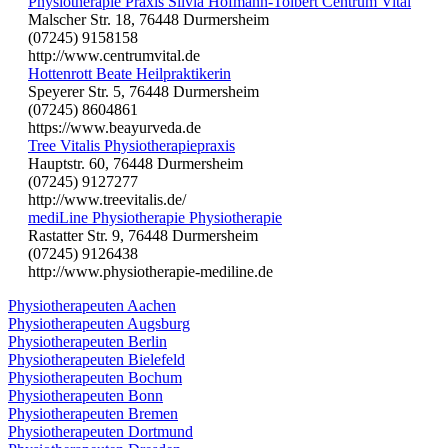
Physiotherapie Praxis Silvia Hofmann-Tolbert Centrum Vital
Malscher Str. 18, 76448 Durmersheim
(07245) 9158158
http://www.centrumvital.de
Hottenrott Beate Heilpraktikerin
Speyerer Str. 5, 76448 Durmersheim
(07245) 8604861
https://www.beayurveda.de
Tree Vitalis Physiotherapiepraxis
Hauptstr. 60, 76448 Durmersheim
(07245) 9127277
http://www.treevitalis.de/
mediLine Physiotherapie Physiotherapie
Rastatter Str. 9, 76448 Durmersheim
(07245) 9126438
http://www.physiotherapie-mediline.de
Physiotherapeuten Aachen
Physiotherapeuten Augsburg
Physiotherapeuten Berlin
Physiotherapeuten Bielefeld
Physiotherapeuten Bochum
Physiotherapeuten Bonn
Physiotherapeuten Bremen
Physiotherapeuten Dortmund