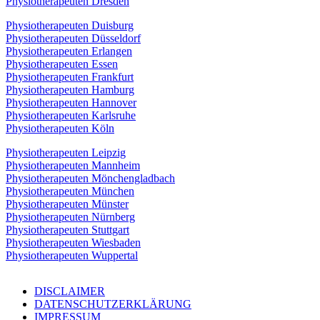
Physiotherapeuten Dresden
Physiotherapeuten Duisburg
Physiotherapeuten Düsseldorf
Physiotherapeuten Erlangen
Physiotherapeuten Essen
Physiotherapeuten Frankfurt
Physiotherapeuten Hamburg
Physiotherapeuten Hannover
Physiotherapeuten Karlsruhe
Physiotherapeuten Köln
Physiotherapeuten Leipzig
Physiotherapeuten Mannheim
Physiotherapeuten Mönchengladbach
Physiotherapeuten München
Physiotherapeuten Münster
Physiotherapeuten Nürnberg
Physiotherapeuten Stuttgart
Physiotherapeuten Wiesbaden
Physiotherapeuten Wuppertal
DISCLAIMER
DATENSCHUTZERKLÄRUNG
IMPRESSUM