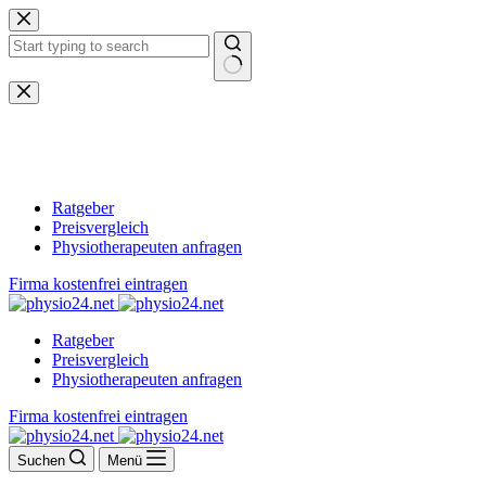
Zum
Inhalt
springen
Keine
Ergebnisse
Ratgeber
Preisvergleich
Physiotherapeuten anfragen
Firma kostenfrei eintragen
Ratgeber
Preisvergleich
Physiotherapeuten anfragen
Firma kostenfrei eintragen
Suchen
Menü