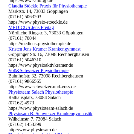
https://www.sano-gp.de
Claudia Stöckle Praxis für Physiotherapie
Marktstr. 14, 73033 Göppingen
(07161) 5063203
https://www.physio-stoeckle.de
MEDICUS Jens Freitag
Nördliche Ringstr. 3, 73033 Göppingen
(07161) 70044
https://medicus-physiotherapie.de
Kristen Jens Kramer Krankengymnast
Göppinger Str. 16, 73098 Rechberghausen
(07161) 5046310
https://www.physioaktivkramer.de
Voß&Schweizer Physiotherapie
Bahnhofstr. 32, 73098 Rechberghausen
(07161) 9866565
https://www.schweizer-und-voss.de
Physioteam Salach Physiotherapie
Rathausplatz, 73084 Salach
(07162) 4973
https://www.physioteam-salach.de
Physiosam B. Schweizer Krankengymnastik
Wilhelmstr. 7, 73084 Salach
(07162) 1453399
http://www.physiosam.de