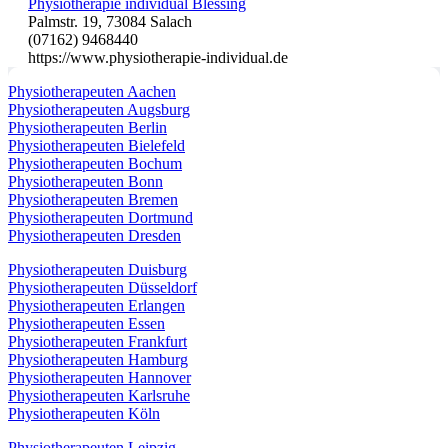
Physiotherapie individual Blessing
Palmstr. 19, 73084 Salach
(07162) 9468440
https://www.physiotherapie-individual.de
Physiotherapeuten Aachen
Physiotherapeuten Augsburg
Physiotherapeuten Berlin
Physiotherapeuten Bielefeld
Physiotherapeuten Bochum
Physiotherapeuten Bonn
Physiotherapeuten Bremen
Physiotherapeuten Dortmund
Physiotherapeuten Dresden
Physiotherapeuten Duisburg
Physiotherapeuten Düsseldorf
Physiotherapeuten Erlangen
Physiotherapeuten Essen
Physiotherapeuten Frankfurt
Physiotherapeuten Hamburg
Physiotherapeuten Hannover
Physiotherapeuten Karlsruhe
Physiotherapeuten Köln
Physiotherapeuten Leipzig