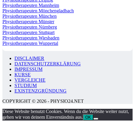
Physiotherapeuten Mannheim
Physiotherapeuten Mönchengladbach
Physiotherapeuten München
Physiotherapeuten Münster
Physiotherapeuten Nürnberg
Physiotherapeuten Stuttgart
Physiotherapeuten Wiesbaden
Physiotherapeuten Wuppertal
DISCLAIMER
DATENSCHUTZERKLÄRUNG
IMPRESSUM
KURSE
VERGLEICHE
STUDIUM
EXISTENZGRÜNDUNG
COPYRIGHT © 2026 - PHYSIO24.NET
Diese Website benutzt Cookies. Wenn du die Website weiter nutzt,
gehen wir von deinem Einverständnis aus.
OK