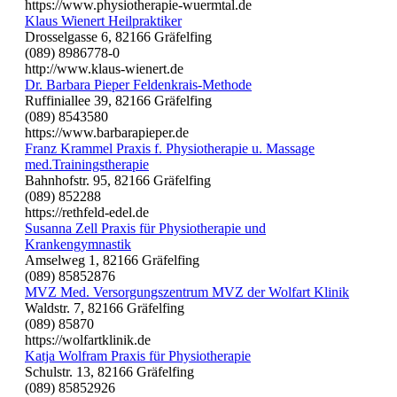
https://www.physiotherapie-wuermtal.de
Klaus Wienert Heilpraktiker
Drosselgasse 6, 82166 Gräfelfing
(089) 8986778-0
http://www.klaus-wienert.de
Dr. Barbara Pieper Feldenkrais-Methode
Ruffiniallee 39, 82166 Gräfelfing
(089) 8543580
https://www.barbarapieper.de
Franz Krammel Praxis f. Physiotherapie u. Massage
med.Trainingstherapie
Bahnhofstr. 95, 82166 Gräfelfing
(089) 852288
https://rethfeld-edel.de
Susanna Zell Praxis für Physiotherapie und
Krankengymnastik
Amselweg 1, 82166 Gräfelfing
(089) 85852876
MVZ Med. Versorgungszentrum MVZ der Wolfart Klinik
Waldstr. 7, 82166 Gräfelfing
(089) 85870
https://wolfartklinik.de
Katja Wolfram Praxis für Physiotherapie
Schulstr. 13, 82166 Gräfelfing
(089) 85852926