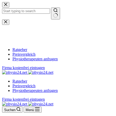
Zum
Inhalt
springen
Keine
Ergebnisse
Ratgeber
Preisvergleich
Physiotherapeuten anfragen
Firma kostenfrei eintragen
Ratgeber
Preisvergleich
Physiotherapeuten anfragen
Firma kostenfrei eintragen
Suchen
Menü