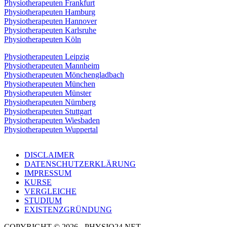
Physiotherapeuten Frankfurt
Physiotherapeuten Hamburg
Physiotherapeuten Hannover
Physiotherapeuten Karlsruhe
Physiotherapeuten Köln
Physiotherapeuten Leipzig
Physiotherapeuten Mannheim
Physiotherapeuten Mönchengladbach
Physiotherapeuten München
Physiotherapeuten Münster
Physiotherapeuten Nürnberg
Physiotherapeuten Stuttgart
Physiotherapeuten Wiesbaden
Physiotherapeuten Wuppertal
DISCLAIMER
DATENSCHUTZERKLÄRUNG
IMPRESSUM
KURSE
VERGLEICHE
STUDIUM
EXISTENZGRÜNDUNG
COPYRIGHT © 2026 - PHYSIO24.NET