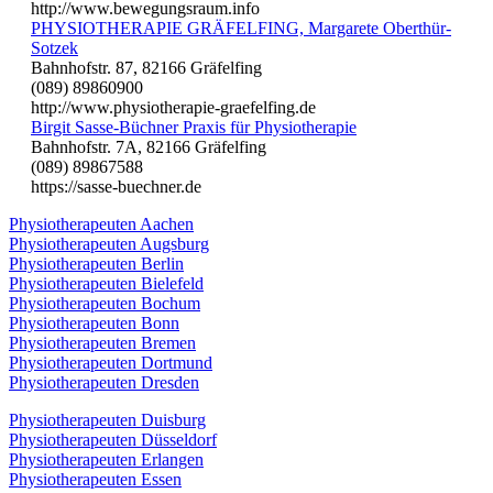
http://www.bewegungsraum.info
PHYSIOTHERAPIE GRÄFELFING, Margarete Oberthür-
Sotzek
Bahnhofstr. 87, 82166 Gräfelfing
(089) 89860900
http://www.physiotherapie-graefelfing.de
Birgit Sasse-Büchner Praxis für Physiotherapie
Bahnhofstr. 7A, 82166 Gräfelfing
(089) 89867588
https://sasse-buechner.de
Physiotherapeuten Aachen
Physiotherapeuten Augsburg
Physiotherapeuten Berlin
Physiotherapeuten Bielefeld
Physiotherapeuten Bochum
Physiotherapeuten Bonn
Physiotherapeuten Bremen
Physiotherapeuten Dortmund
Physiotherapeuten Dresden
Physiotherapeuten Duisburg
Physiotherapeuten Düsseldorf
Physiotherapeuten Erlangen
Physiotherapeuten Essen