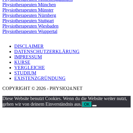
Physiotherapeuten München
Physiotherapeuten Münster
Physiotherapeuten Nürnberg
Physiotherapeuten Stuttgart
Physiotherapeuten Wiesbaden
Physiotherapeuten Wuppertal
DISCLAIMER
DATENSCHUTZERKLÄRUNG
IMPRESSUM
KURSE
VERGLEICHE
STUDIUM
EXISTENZGRÜNDUNG
COPYRIGHT © 2026 - PHYSIO24.NET
Diese Website benutzt Cookies. Wenn du die Website weiter nutzt,
gehen wir von deinem Einverständnis aus.
OK