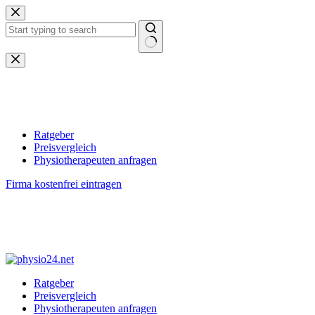
Zum
Inhalt
springen
Keine
Ergebnisse
Ratgeber
Preisvergleich
Physiotherapeuten anfragen
Firma kostenfrei eintragen
Ratgeber
Preisvergleich
Physiotherapeuten anfragen