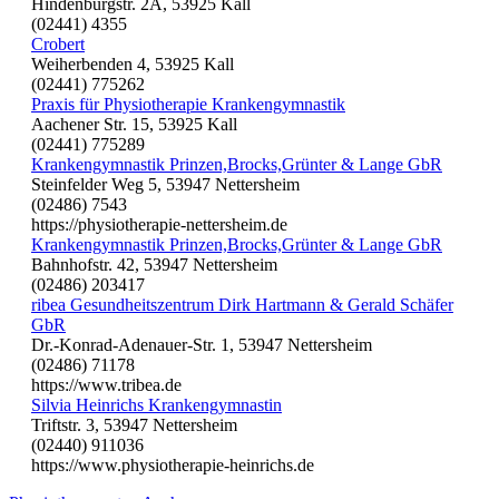
Hindenburgstr. 2A, 53925 Kall
(02441) 4355
Crobert
Weiherbenden 4, 53925 Kall
(02441) 775262
Praxis für Physiotherapie Krankengymnastik
Aachener Str. 15, 53925 Kall
(02441) 775289
Krankengymnastik Prinzen,Brocks,Grünter & Lange GbR
Steinfelder Weg 5, 53947 Nettersheim
(02486) 7543
https://physiotherapie-nettersheim.de
Krankengymnastik Prinzen,Brocks,Grünter & Lange GbR
Bahnhofstr. 42, 53947 Nettersheim
(02486) 203417
ribea Gesundheitszentrum Dirk Hartmann & Gerald Schäfer
GbR
Dr.-Konrad-Adenauer-Str. 1, 53947 Nettersheim
(02486) 71178
https://www.tribea.de
Silvia Heinrichs Krankengymnastin
Triftstr. 3, 53947 Nettersheim
(02440) 911036
https://www.physiotherapie-heinrichs.de