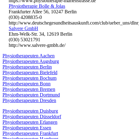
https://www.physiotherapie-marienstrasse.de
Physiotherapie Bolle & Jolas
Frankfurter Allee 56, 10247 Berlin
(030) 4208835-0
http://www.deutschegesundheitsauskunft.com/club/ueber_uns/dln
Salvere GmbH
Ehm-Welk-Str. 34, 12619 Berlin
(030) 53021791
http://www.salvere-gmbh.de/
Physiotherapeuten Aachen
Physiotherapeuten Augsburg
Physiotherapeuten Berlin
Physiotherapeuten Bielefeld
Physiotherapeuten Bochum
Physiotherapeuten Bonn
Physiotherapeuten Bremen
Physiotherapeuten Dortmund
Physiotherapeuten Dresden
Physiotherapeuten Duisburg
Physiotherapeuten Düsseldorf
Physiotherapeuten Erlangen
Physiotherapeuten Essen
Physiotherapeuten Frankfurt
Physiotherapeuten Hamburg