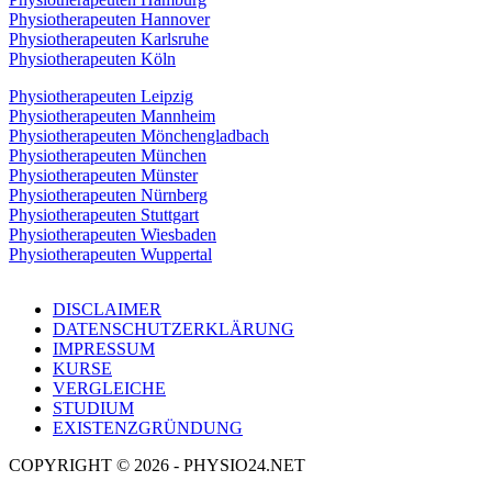
Physiotherapeuten Hannover
Physiotherapeuten Karlsruhe
Physiotherapeuten Köln
Physiotherapeuten Leipzig
Physiotherapeuten Mannheim
Physiotherapeuten Mönchengladbach
Physiotherapeuten München
Physiotherapeuten Münster
Physiotherapeuten Nürnberg
Physiotherapeuten Stuttgart
Physiotherapeuten Wiesbaden
Physiotherapeuten Wuppertal
DISCLAIMER
DATENSCHUTZERKLÄRUNG
IMPRESSUM
KURSE
VERGLEICHE
STUDIUM
EXISTENZGRÜNDUNG
COPYRIGHT © 2026 - PHYSIO24.NET