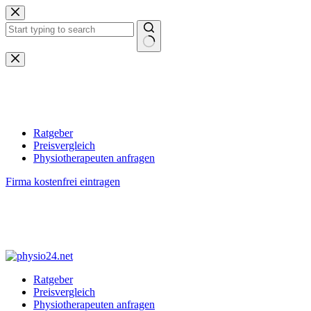
Zum
Inhalt
springen
Keine
Ergebnisse
Ratgeber
Preisvergleich
Physiotherapeuten anfragen
Firma kostenfrei eintragen
Ratgeber
Preisvergleich
Physiotherapeuten anfragen