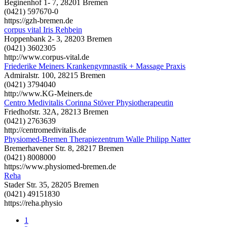
Beginenhof 1- 7, 28201 Bremen
(0421) 597670-0
https://gzh-bremen.de
corpus vital Iris Rehbein
Hoppenbank 2- 3, 28203 Bremen
(0421) 3602305
http://www.corpus-vital.de
Friederike Meiners Krankengymnastik + Massage Praxis
Admiralstr. 100, 28215 Bremen
(0421) 3794040
http://www.KG-Meiners.de
Centro Medivitalis Corinna Stöver Physiotherapeutin
Friedhofstr. 32A, 28213 Bremen
(0421) 2763639
http://centromedivitalis.de
Physiomed-Bremen Therapiezentrum Walle Philipp Natter
Bremerhavener Str. 8, 28217 Bremen
(0421) 8008000
https://www.physiomed-bremen.de
Reha
Stader Str. 35, 28205 Bremen
(0421) 49151830
https://reha.physio
1