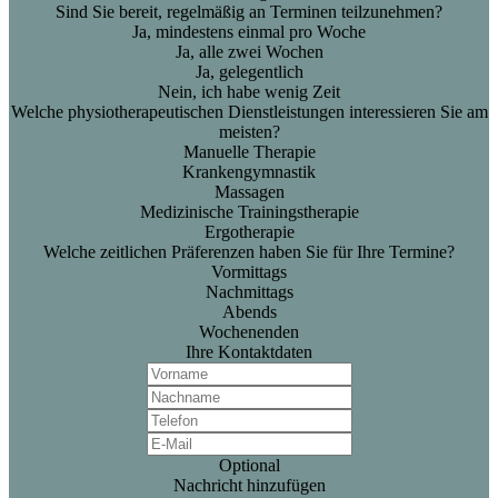
Sind Sie bereit, regelmäßig an Terminen teilzunehmen?
Ja, mindestens einmal pro Woche
Ja, alle zwei Wochen
Ja, gelegentlich
Nein, ich habe wenig Zeit
Welche physiotherapeutischen Dienstleistungen interessieren Sie am
meisten?
Manuelle Therapie
Krankengymnastik
Massagen
Medizinische Trainingstherapie
Ergotherapie
Welche zeitlichen Präferenzen haben Sie für Ihre Termine?
Vormittags
Nachmittags
Abends
Wochenenden
Ihre Kontaktdaten
Optional
Nachricht hinzufügen