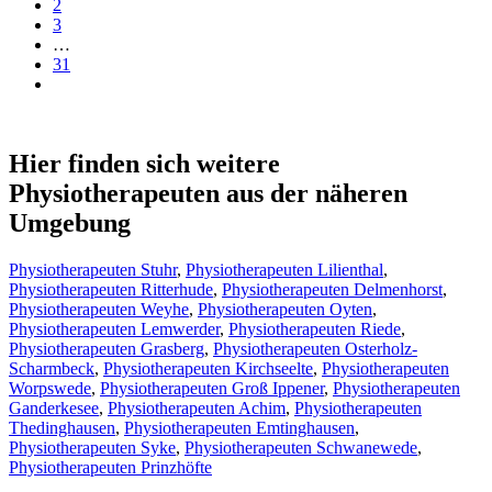
2
3
…
31
Hier finden sich weitere
Physiotherapeuten aus der näheren
Umgebung
Physiotherapeuten Stuhr
,
Physiotherapeuten Lilienthal
,
Physiotherapeuten Ritterhude
,
Physiotherapeuten Delmenhorst
,
Physiotherapeuten Weyhe
,
Physiotherapeuten Oyten
,
Physiotherapeuten Lemwerder
,
Physiotherapeuten Riede
,
Physiotherapeuten Grasberg
,
Physiotherapeuten Osterholz-
Scharmbeck
,
Physiotherapeuten Kirchseelte
,
Physiotherapeuten
Worpswede
,
Physiotherapeuten Groß Ippener
,
Physiotherapeuten
Ganderkesee
,
Physiotherapeuten Achim
,
Physiotherapeuten
Thedinghausen
,
Physiotherapeuten Emtinghausen
,
Physiotherapeuten Syke
,
Physiotherapeuten Schwanewede
,
Physiotherapeuten Prinzhöfte