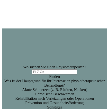
Wo suchen Sie einen Physiotherapeuten?
Finden
Was ist der Hauptgrund für Ihr Interesse an physiotherapeutischer
Behandlung?
Akute Schmerzen (z. B. Rücken, Nacken)
Chronische Beschwerden
Rehabilitation nach Verletzungen oder Operationen
Prävention und Gesundheitsförderung
Sonstiges