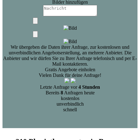
Bilder hinzufügen
Wir übergeben die Daten ihrer Anfrage, zur kostenlosen und
unverbindlichen Angebotserstellung, an mehrere Anbieter. Die
Anbieter und wir dürfen Sie zu Ihrer Anfrage telefonisch und per E-
Mail kontaktieren.
Gratis Angebote einholen
Vielen Dank für deine Anfrage!
Letzte Anfrage vor
4 Stunden
Bereits
8
Anfragen heute
kostenlos
unverbindlich
schnell