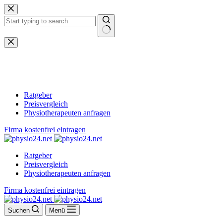
Zum
Inhalt
springen
Keine
Ergebnisse
Ratgeber
Preisvergleich
Physiotherapeuten anfragen
Firma kostenfrei eintragen
Ratgeber
Preisvergleich
Physiotherapeuten anfragen
Firma kostenfrei eintragen
Suchen
Menü