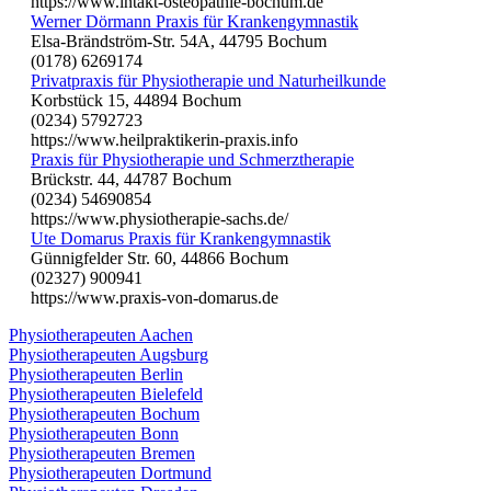
https://www.intakt-osteopathie-bochum.de
Werner Dörmann Praxis für Krankengymnastik
Elsa-Brändström-Str. 54A, 44795 Bochum
(0178) 6269174
Privatpraxis für Physiotherapie und Naturheilkunde
Korbstück 15, 44894 Bochum
(0234) 5792723
https://www.heilpraktikerin-praxis.info
Praxis für Physiotherapie und Schmerztherapie
Brückstr. 44, 44787 Bochum
(0234) 54690854
https://www.physiotherapie-sachs.de/
Ute Domarus Praxis für Krankengymnastik
Günnigfelder Str. 60, 44866 Bochum
(02327) 900941
https://www.praxis-von-domarus.de
Physiotherapeuten Aachen
Physiotherapeuten Augsburg
Physiotherapeuten Berlin
Physiotherapeuten Bielefeld
Physiotherapeuten Bochum
Physiotherapeuten Bonn
Physiotherapeuten Bremen
Physiotherapeuten Dortmund