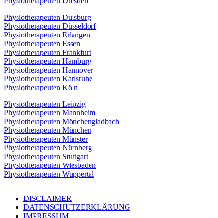
Physiotherapeuten Dresden
Physiotherapeuten Duisburg
Physiotherapeuten Düsseldorf
Physiotherapeuten Erlangen
Physiotherapeuten Essen
Physiotherapeuten Frankfurt
Physiotherapeuten Hamburg
Physiotherapeuten Hannover
Physiotherapeuten Karlsruhe
Physiotherapeuten Köln
Physiotherapeuten Leipzig
Physiotherapeuten Mannheim
Physiotherapeuten Mönchengladbach
Physiotherapeuten München
Physiotherapeuten Münster
Physiotherapeuten Nürnberg
Physiotherapeuten Stuttgart
Physiotherapeuten Wiesbaden
Physiotherapeuten Wuppertal
DISCLAIMER
DATENSCHUTZERKLÄRUNG
IMPRESSUM