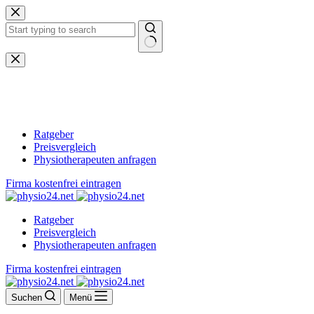
Zum
Inhalt
springen
Keine
Ergebnisse
Ratgeber
Preisvergleich
Physiotherapeuten anfragen
Firma kostenfrei eintragen
Ratgeber
Preisvergleich
Physiotherapeuten anfragen
Firma kostenfrei eintragen
Suchen
Menü