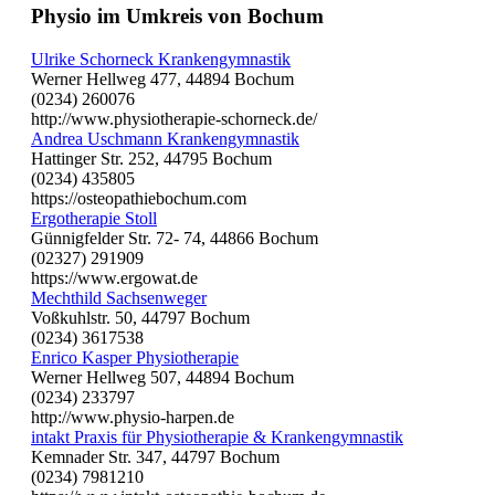
Physio im Umkreis von Bochum
Ulrike Schorneck Krankengymnastik
Werner Hellweg 477, 44894 Bochum
(0234) 260076
http://www.physiotherapie-schorneck.de/
Andrea Uschmann Krankengymnastik
Hattinger Str. 252, 44795 Bochum
(0234) 435805
https://osteopathiebochum.com
Ergotherapie Stoll
Günnigfelder Str. 72- 74, 44866 Bochum
(02327) 291909
https://www.ergowat.de
Mechthild Sachsenweger
Voßkuhlstr. 50, 44797 Bochum
(0234) 3617538
Enrico Kasper Physiotherapie
Werner Hellweg 507, 44894 Bochum
(0234) 233797
http://www.physio-harpen.de
intakt Praxis für Physiotherapie & Krankengymnastik
Kemnader Str. 347, 44797 Bochum
(0234) 7981210