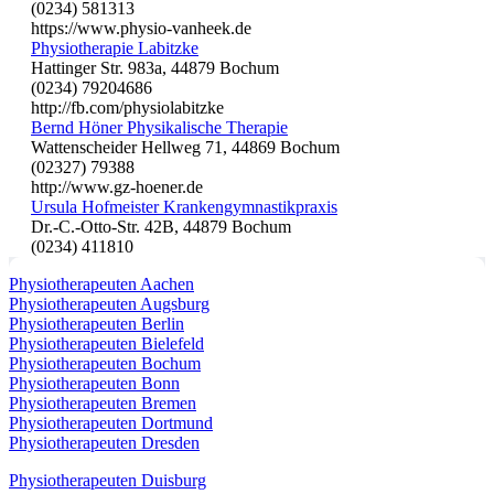
(0234) 581313
https://www.physio-vanheek.de
Physiotherapie Labitzke
Hattinger Str. 983a, 44879 Bochum
(0234) 79204686
http://fb.com/physiolabitzke
Bernd Höner Physikalische Therapie
Wattenscheider Hellweg 71, 44869 Bochum
(02327) 79388
http://www.gz-hoener.de
Ursula Hofmeister Krankengymnastikpraxis
Dr.-C.-Otto-Str. 42B, 44879 Bochum
(0234) 411810
Physiotherapeuten Aachen
Physiotherapeuten Augsburg
Physiotherapeuten Berlin
Physiotherapeuten Bielefeld
Physiotherapeuten Bochum
Physiotherapeuten Bonn
Physiotherapeuten Bremen
Physiotherapeuten Dortmund
Physiotherapeuten Dresden
Physiotherapeuten Duisburg