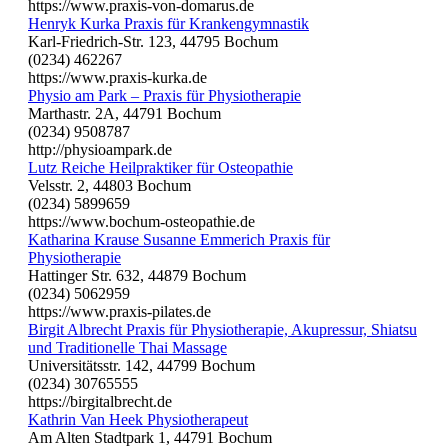
https://www.praxis-von-domarus.de
Henryk Kurka Praxis für Krankengymnastik
Karl-Friedrich-Str. 123, 44795 Bochum
(0234) 462267
https://www.praxis-kurka.de
Physio am Park – Praxis für Physiotherapie
Marthastr. 2A, 44791 Bochum
(0234) 9508787
http://physioampark.de
Lutz Reiche Heilpraktiker für Osteopathie
Velsstr. 2, 44803 Bochum
(0234) 5899659
https://www.bochum-osteopathie.de
Katharina Krause Susanne Emmerich Praxis für
Physiotherapie
Hattinger Str. 632, 44879 Bochum
(0234) 5062959
https://www.praxis-pilates.de
Birgit Albrecht Praxis für Physiotherapie, Akupressur, Shiatsu
und Traditionelle Thai Massage
Universitätsstr. 142, 44799 Bochum
(0234) 30765555
https://birgitalbrecht.de
Kathrin Van Heek Physiotherapeut
Am Alten Stadtpark 1, 44791 Bochum