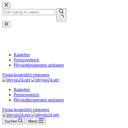
Zum
Inhalt
springen
Keine
Ergebnisse
Ratgeber
Preisvergleich
Physiotherapeuten anfragen
Firma kostenfrei eintragen
Ratgeber
Preisvergleich
Physiotherapeuten anfragen
Firma kostenfrei eintragen
Suchen
Menü