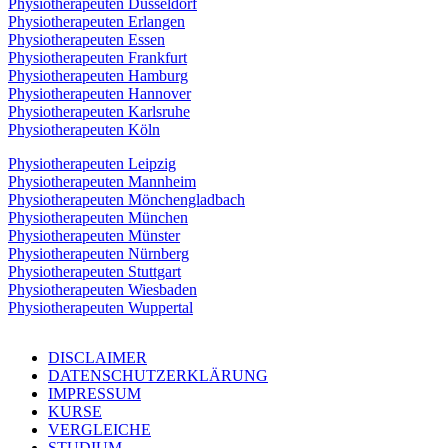
Physiotherapeuten Düsseldorf
Physiotherapeuten Erlangen
Physiotherapeuten Essen
Physiotherapeuten Frankfurt
Physiotherapeuten Hamburg
Physiotherapeuten Hannover
Physiotherapeuten Karlsruhe
Physiotherapeuten Köln
Physiotherapeuten Leipzig
Physiotherapeuten Mannheim
Physiotherapeuten Mönchengladbach
Physiotherapeuten München
Physiotherapeuten Münster
Physiotherapeuten Nürnberg
Physiotherapeuten Stuttgart
Physiotherapeuten Wiesbaden
Physiotherapeuten Wuppertal
DISCLAIMER
DATENSCHUTZERKLÄRUNG
IMPRESSUM
KURSE
VERGLEICHE
STUDIUM