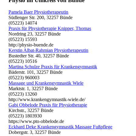
Physio im Umkreis von Bünde
Pamela Baer Physiotherapeutin
Südlenger Str. 200, 32257 Bünde
(05223) 14074
Praxis für Physiotherapie Knipper, Thomas
Nordring 23, 32257 Bünde
(05223) 15593
http://physio-buende.de
Kerstin Albat-Rahmian Physiotherapeutin
Bustedter Str. 40, 32257 Bünde
(05223) 10516
Martina Schulze Praxis für Krankengymnastik
Bäderstr. 101, 32257 Bünde
(05223) 960003
Massage und Krankengymnastik Wiele
Marktstr. 1, 32257 Bünde
(05223) 13260
http://www.krankengymnastik-wiele.de/
Gabi Obbelode Praxis für Physiotherapie
Kirchstr., 32257 Bünde
(05223) 1803930
https://www.pto-obbelode.de
Eckhard Deke Krankengymnastik Massage Fußpflege
Dobergstr. 3, 32257 Bünde