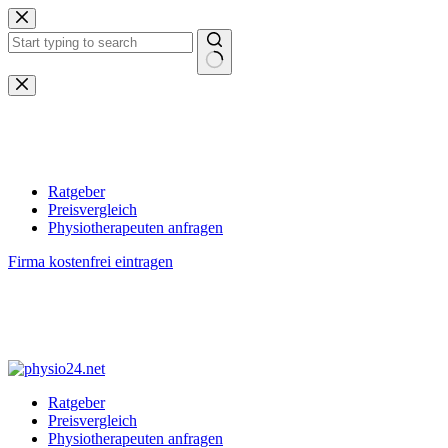
Zum
Inhalt
springen
Keine
Ergebnisse
Ratgeber
Preisvergleich
Physiotherapeuten anfragen
Firma kostenfrei eintragen
Ratgeber
Preisvergleich
Physiotherapeuten anfragen