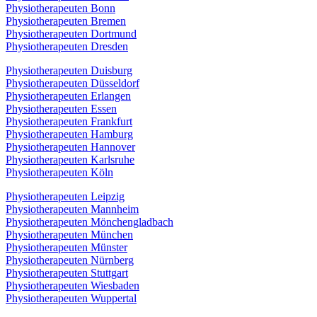
Physiotherapeuten Bonn
Physiotherapeuten Bremen
Physiotherapeuten Dortmund
Physiotherapeuten Dresden
Physiotherapeuten Duisburg
Physiotherapeuten Düsseldorf
Physiotherapeuten Erlangen
Physiotherapeuten Essen
Physiotherapeuten Frankfurt
Physiotherapeuten Hamburg
Physiotherapeuten Hannover
Physiotherapeuten Karlsruhe
Physiotherapeuten Köln
Physiotherapeuten Leipzig
Physiotherapeuten Mannheim
Physiotherapeuten Mönchengladbach
Physiotherapeuten München
Physiotherapeuten Münster
Physiotherapeuten Nürnberg
Physiotherapeuten Stuttgart
Physiotherapeuten Wiesbaden
Physiotherapeuten Wuppertal