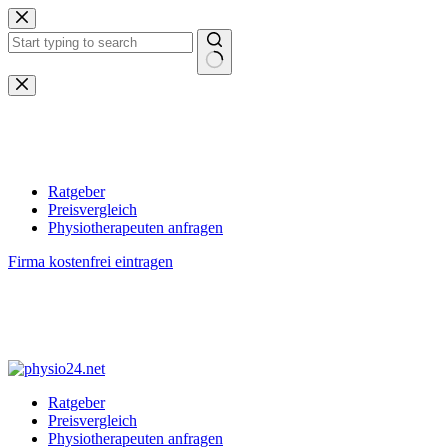
Zum
Inhalt
springen
Keine
Ergebnisse
Ratgeber
Preisvergleich
Physiotherapeuten anfragen
Firma kostenfrei eintragen
Ratgeber
Preisvergleich
Physiotherapeuten anfragen