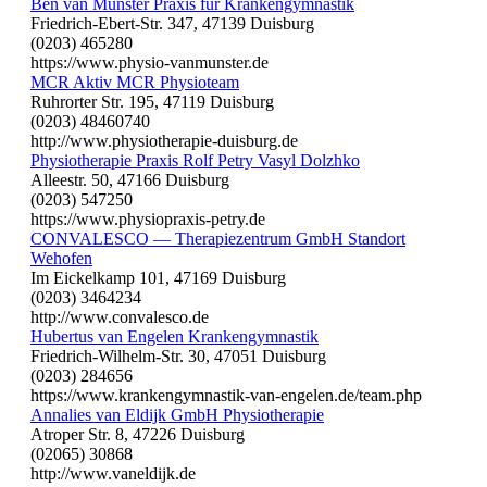
Ben van Munster Praxis für Krankengymnastik
Friedrich-Ebert-Str. 347, 47139 Duisburg
(0203) 465280
https://www.physio-vanmunster.de
MCR Aktiv MCR Physioteam
Ruhrorter Str. 195, 47119 Duisburg
(0203) 48460740
http://www.physiotherapie-duisburg.de
Physiotherapie Praxis Rolf Petry Vasyl Dolzhko
Alleestr. 50, 47166 Duisburg
(0203) 547250
https://www.physiopraxis-petry.de
CONVALESCO — Therapiezentrum GmbH Standort
Wehofen
Im Eickelkamp 101, 47169 Duisburg
(0203) 3464234
http://www.convalesco.de
Hubertus van Engelen Krankengymnastik
Friedrich-Wilhelm-Str. 30, 47051 Duisburg
(0203) 284656
https://www.krankengymnastik-van-engelen.de/team.php
Annalies van Eldijk GmbH Physiotherapie
Atroper Str. 8, 47226 Duisburg
(02065) 30868
http://www.vaneldijk.de