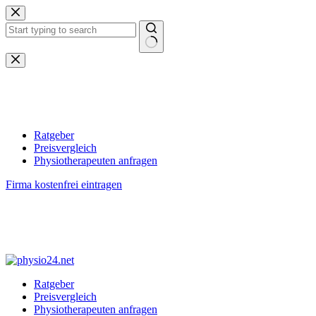
Zum
Inhalt
springen
Keine
Ergebnisse
Ratgeber
Preisvergleich
Physiotherapeuten anfragen
Firma kostenfrei eintragen
Ratgeber
Preisvergleich
Physiotherapeuten anfragen