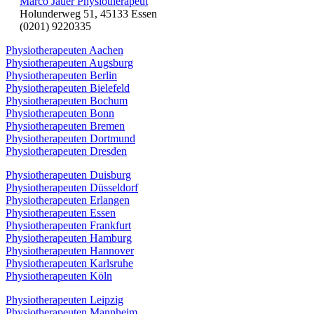
Marco Jauer Physiotherapeut
Holunderweg 51, 45133 Essen
(0201) 9220335
Physiotherapeuten Aachen
Physiotherapeuten Augsburg
Physiotherapeuten Berlin
Physiotherapeuten Bielefeld
Physiotherapeuten Bochum
Physiotherapeuten Bonn
Physiotherapeuten Bremen
Physiotherapeuten Dortmund
Physiotherapeuten Dresden
Physiotherapeuten Duisburg
Physiotherapeuten Düsseldorf
Physiotherapeuten Erlangen
Physiotherapeuten Essen
Physiotherapeuten Frankfurt
Physiotherapeuten Hamburg
Physiotherapeuten Hannover
Physiotherapeuten Karlsruhe
Physiotherapeuten Köln
Physiotherapeuten Leipzig
Physiotherapeuten Mannheim