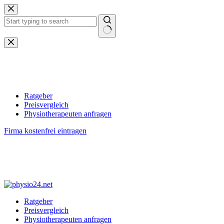
Zum
Inhalt
springen
Keine
Ergebnisse
Ratgeber
Preisvergleich
Physiotherapeuten anfragen
Firma kostenfrei eintragen
Ratgeber
Preisvergleich
Physiotherapeuten anfragen