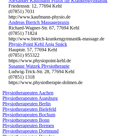
Alexander Kaufmann Praxis für Krankengymnastik
Friedensstr. 12, 77694 Kehl
(07851) 7031
http://www.kaufmann-physio.de
Andreas Bierich Massagepraxis
Richard-Wagner-Str. 67, 77694 Kehl
(07851) 71824
http://www.bierich-krankengymnastik-massage.de
Physio-Point Kehl Anja Späck
Hauptstr. 57, 77694 Kehl
(07851) 955322
https://www.physiopoint-kehl.de
Susanne Watzek Physiotherapie
Ludwig-Trick-Str. 28, 77694 Kehl
(07851) 1318
https://www.physiotherapie-dolmen.de
Physiotherapeuten Aachen
Physiotherapeuten Augsburg
Physiotherapeuten Berlin
Physiotherapeuten Bielefeld
Physiotherapeuten Bochum
Physiotherapeuten Bonn
Physiotherapeuten Bremen
Physiotherapeuten Dortmund