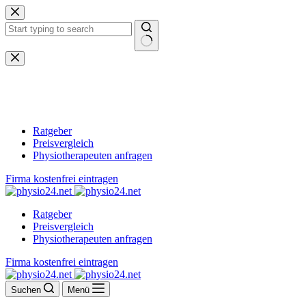
Zum
Inhalt
springen
Keine
Ergebnisse
Ratgeber
Preisvergleich
Physiotherapeuten anfragen
Firma kostenfrei eintragen
Ratgeber
Preisvergleich
Physiotherapeuten anfragen
Firma kostenfrei eintragen
Suchen
Menü