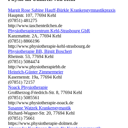
Margit Rose Sabine Hauff-Bürkle Krankengymnastikpraxis
Hauptstr. 107, 77694 Kehl
(07851) 481275
http://www.taschenteilchen.de
Physiotherapiezentrum Kehl-Strasbourg GbR
Kanzmattstr. 2A, 77694 Kehl
(07851) 8866196
http://www.physiotherapie-kehl-strasbourg.de
Physiotherapie BB, Birgit Boschert
Rheinstr. 53, 77694 Kehl
(07851) 5084474
http://www.physiotherapiebb.de
Heinrich-Günter Zimmermeier
Kasernenstr. 19a, 77694 Kehl
(07851) 72157
Noack Physiotherapie
Großherzog-Friedrich-Str. 8, 77694 Kehl
(07851) 5085561
http://www.physiotherapie-noack.de
Susanne Watzek Krankengymastik
Richard-Wagner-Str. 20, 77694 Kehl
(07851) 75661
https://www.physiotherapie-dolmen.de