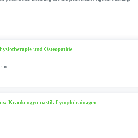
Physiotherapie und Osteopathie
dshut
ikow Krankengymnastik Lymphdrainagen