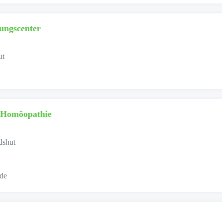
ungscenter
ut
r Homöopathie
dshut
.de