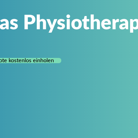
as Physiotherap
te kostenlos einholen