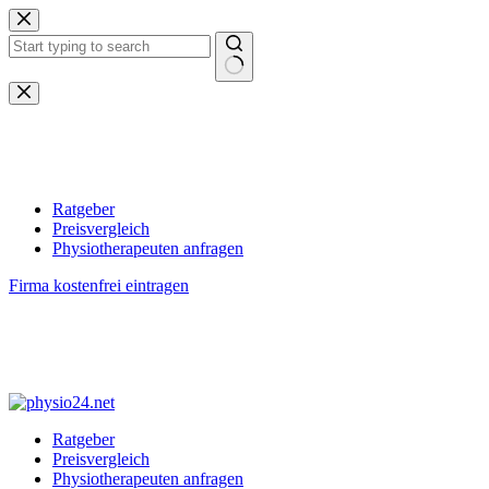
Zum
Inhalt
springen
Keine
Ergebnisse
Ratgeber
Preisvergleich
Physiotherapeuten anfragen
Firma kostenfrei eintragen
Ratgeber
Preisvergleich
Physiotherapeuten anfragen