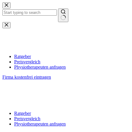
Zum
Inhalt
springen
Keine
Ergebnisse
Ratgeber
Preisvergleich
Physiotherapeuten anfragen
Firma kostenfrei eintragen
Ratgeber
Preisvergleich
Physiotherapeuten anfragen