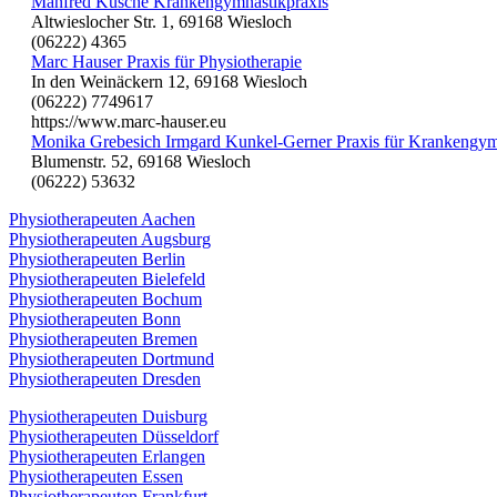
Manfred Küsche Krankengymnastikpraxis
Altwieslocher Str. 1, 69168 Wiesloch
(06222) 4365
Marc Hauser Praxis für Physiotherapie
In den Weinäckern 12, 69168 Wiesloch
(06222) 7749617
https://www.marc-hauser.eu
Monika Grebesich Irmgard Kunkel-Gerner Praxis für Krankengym
Blumenstr. 52, 69168 Wiesloch
(06222) 53632
Physiotherapeuten Aachen
Physiotherapeuten Augsburg
Physiotherapeuten Berlin
Physiotherapeuten Bielefeld
Physiotherapeuten Bochum
Physiotherapeuten Bonn
Physiotherapeuten Bremen
Physiotherapeuten Dortmund
Physiotherapeuten Dresden
Physiotherapeuten Duisburg
Physiotherapeuten Düsseldorf
Physiotherapeuten Erlangen
Physiotherapeuten Essen
Physiotherapeuten Frankfurt