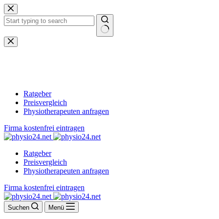
Zum
Inhalt
springen
Keine
Ergebnisse
Ratgeber
Preisvergleich
Physiotherapeuten anfragen
Firma kostenfrei eintragen
Ratgeber
Preisvergleich
Physiotherapeuten anfragen
Firma kostenfrei eintragen
Suchen
Menü