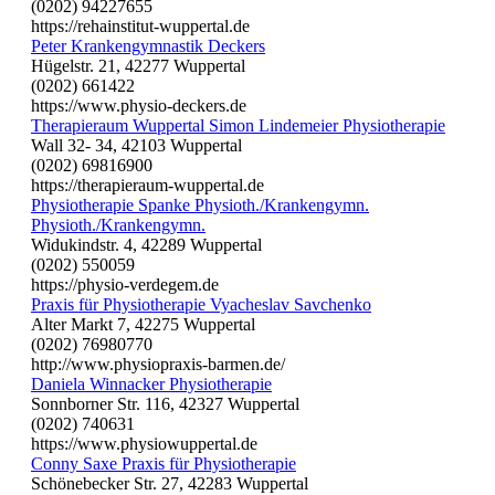
(0202) 94227655
https://rehainstitut-wuppertal.de
Peter Krankengymnastik Deckers
Hügelstr. 21, 42277 Wuppertal
(0202) 661422
https://www.physio-deckers.de
Therapieraum Wuppertal Simon Lindemeier Physiotherapie
Wall 32- 34, 42103 Wuppertal
(0202) 69816900
https://therapieraum-wuppertal.de
Physiotherapie Spanke Physioth./Krankengymn.
Physioth./Krankengymn.
Widukindstr. 4, 42289 Wuppertal
(0202) 550059
https://physio-verdegem.de
Praxis für Physiotherapie Vyacheslav Savchenko
Alter Markt 7, 42275 Wuppertal
(0202) 76980770
http://www.physiopraxis-barmen.de/
Daniela Winnacker Physiotherapie
Sonnborner Str. 116, 42327 Wuppertal
(0202) 740631
https://www.physiowuppertal.de
Conny Saxe Praxis für Physiotherapie
Schönebecker Str. 27, 42283 Wuppertal