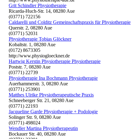
Grit Schindler Physiotherapie
Ricarda-Huch-Str. 14, 08280 Aue
(03771) 722156
Caldarelli und Colditz Gemeinschaftspraxis für Physiotherapie
Querstr. 2, 08280 Aue
(03771) 52031
Physiotherapie Tobias Glöckner
Kobaltstr. 1, 08280 Aue
(0172) 8673305
http://www.physiogloeckner.de
Hartwig Kerstin Physiotherapie Physiotherapie
Poststr. 7, 08280 Aue
(03771) 22739
Physiotherapie Ina Bochmann Physiotherapie
Auerhammerstr. 3, 08280 Aue
(03771) 253901
Matthes Ulrike Physiotherapeutische Praxis
Schneeberger Str. 21, 08280 Aue
(03771) 22193
Jacqueline Garde Physiotherapie + Podologie
Solinger Str. 9, 08280 Aue
(03771) 498024
Wendler Martina Physiotherapeutin
Bockauer Str. 40, 08280 Aue