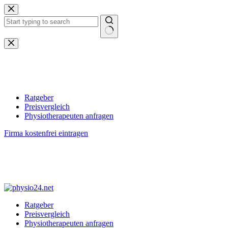
Zum
Inhalt
springen
Keine
Ergebnisse
Ratgeber
Preisvergleich
Physiotherapeuten anfragen
Firma kostenfrei eintragen
Ratgeber
Preisvergleich
Physiotherapeuten anfragen