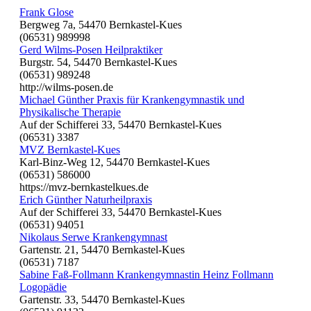
Frank Glose
Bergweg 7a, 54470 Bernkastel-Kues
(06531) 989998
Gerd Wilms-Posen Heilpraktiker
Burgstr. 54, 54470 Bernkastel-Kues
(06531) 989248
http://wilms-posen.de
Michael Günther Praxis für Krankengymnastik und
Physikalische Therapie
Auf der Schifferei 33, 54470 Bernkastel-Kues
(06531) 3387
MVZ Bernkastel-Kues
Karl-Binz-Weg 12, 54470 Bernkastel-Kues
(06531) 586000
https://mvz-bernkastelkues.de
Erich Günther Naturheilpraxis
Auf der Schifferei 33, 54470 Bernkastel-Kues
(06531) 94051
Nikolaus Serwe Krankengymnast
Gartenstr. 21, 54470 Bernkastel-Kues
(06531) 7187
Sabine Faß-Follmann Krankengymnastin Heinz Follmann
Logopädie
Gartenstr. 33, 54470 Bernkastel-Kues