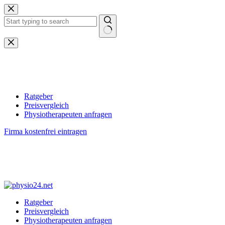
Zum
Inhalt
springen
Keine
Ergebnisse
Ratgeber
Preisvergleich
Physiotherapeuten anfragen
Firma kostenfrei eintragen
Ratgeber
Preisvergleich
Physiotherapeuten anfragen