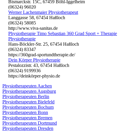
Bismarckstr. 15C, 67459 Böhl-Iggelheim
(06324) 96020
Werner Lachenmaier Physiotherapeut
Langgasse 58, 67454 Haßloch
(06324) 58085
http://www.viva-sanitas.de
Physiotherapie Timo Sebastian 360 Grad Sport + Therapie
Physiotherapie
Hans-Böckler-Str. 25, 67454 Haßloch
(06324) 83347
https://360grad-sportundtherapie.de/
Dein Körper Physiotherapie
Pestalozzistr. 43, 67454 Haßloch
(06324) 9199936
https://deinkörper-physio.de
Physiotherapeuten Aachen
Physiotherapeuten Augsburg
Physiotherapeuten Berlin
Physiotherapeuten Bielefeld
Physiotherapeuten Bochum
Physiotherapeuten Bonn
Physiotherapeuten Bremen
Physiotherapeuten Dortmund
Physiotherapeuten Dresden