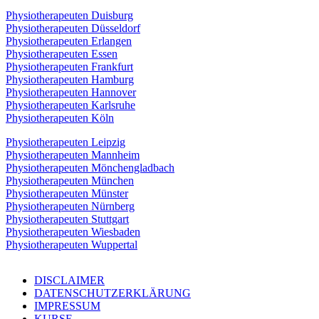
Physiotherapeuten Duisburg
Physiotherapeuten Düsseldorf
Physiotherapeuten Erlangen
Physiotherapeuten Essen
Physiotherapeuten Frankfurt
Physiotherapeuten Hamburg
Physiotherapeuten Hannover
Physiotherapeuten Karlsruhe
Physiotherapeuten Köln
Physiotherapeuten Leipzig
Physiotherapeuten Mannheim
Physiotherapeuten Mönchengladbach
Physiotherapeuten München
Physiotherapeuten Münster
Physiotherapeuten Nürnberg
Physiotherapeuten Stuttgart
Physiotherapeuten Wiesbaden
Physiotherapeuten Wuppertal
DISCLAIMER
DATENSCHUTZERKLÄRUNG
IMPRESSUM
KURSE