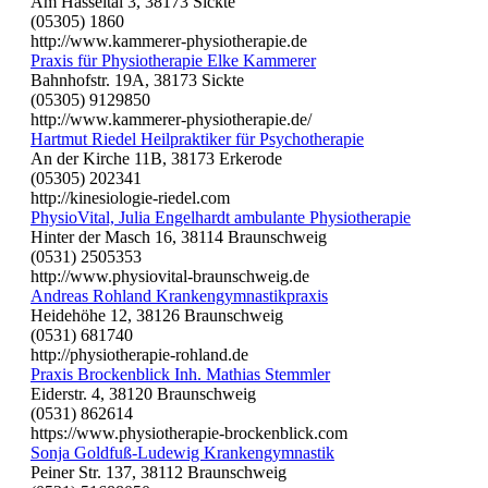
Am Hasseltal 3, 38173 Sickte
(05305) 1860
http://www.kammerer-physiotherapie.de
Praxis für Physiotherapie Elke Kammerer
Bahnhofstr. 19A, 38173 Sickte
(05305) 9129850
http://www.kammerer-physiotherapie.de/
Hartmut Riedel Heilpraktiker für Psychotherapie
An der Kirche 11B, 38173 Erkerode
(05305) 202341
http://kinesiologie-riedel.com
PhysioVital, Julia Engelhardt ambulante Physiotherapie
Hinter der Masch 16, 38114 Braunschweig
(0531) 2505353
http://www.physiovital-braunschweig.de
Andreas Rohland Krankengymnastikpraxis
Heidehöhe 12, 38126 Braunschweig
(0531) 681740
http://physiotherapie-rohland.de
Praxis Brockenblick Inh. Mathias Stemmler
Eiderstr. 4, 38120 Braunschweig
(0531) 862614
https://www.physiotherapie-brockenblick.com
Sonja Goldfuß-Ludewig Krankengymnastik
Peiner Str. 137, 38112 Braunschweig