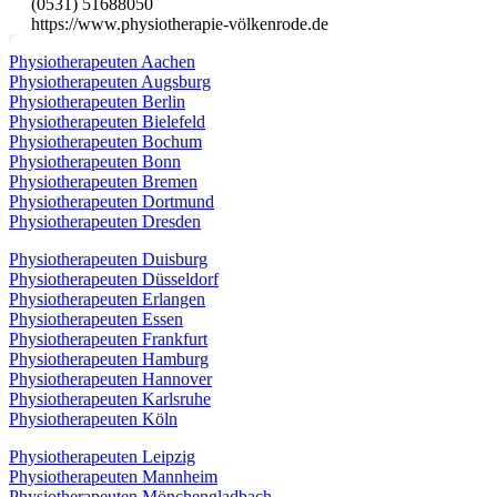
(0531) 51688050
https://www.physiotherapie-völkenrode.de
Physiotherapeuten Aachen
Physiotherapeuten Augsburg
Physiotherapeuten Berlin
Physiotherapeuten Bielefeld
Physiotherapeuten Bochum
Physiotherapeuten Bonn
Physiotherapeuten Bremen
Physiotherapeuten Dortmund
Physiotherapeuten Dresden
Physiotherapeuten Duisburg
Physiotherapeuten Düsseldorf
Physiotherapeuten Erlangen
Physiotherapeuten Essen
Physiotherapeuten Frankfurt
Physiotherapeuten Hamburg
Physiotherapeuten Hannover
Physiotherapeuten Karlsruhe
Physiotherapeuten Köln
Physiotherapeuten Leipzig
Physiotherapeuten Mannheim
Physiotherapeuten Mönchengladbach