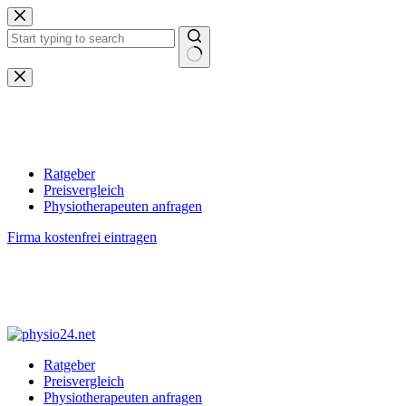
Zum
Inhalt
springen
Keine
Ergebnisse
Ratgeber
Preisvergleich
Physiotherapeuten anfragen
Firma kostenfrei eintragen
Ratgeber
Preisvergleich
Physiotherapeuten anfragen