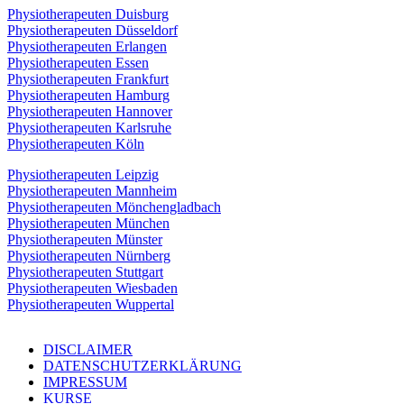
Physiotherapeuten Duisburg
Physiotherapeuten Düsseldorf
Physiotherapeuten Erlangen
Physiotherapeuten Essen
Physiotherapeuten Frankfurt
Physiotherapeuten Hamburg
Physiotherapeuten Hannover
Physiotherapeuten Karlsruhe
Physiotherapeuten Köln
Physiotherapeuten Leipzig
Physiotherapeuten Mannheim
Physiotherapeuten Mönchengladbach
Physiotherapeuten München
Physiotherapeuten Münster
Physiotherapeuten Nürnberg
Physiotherapeuten Stuttgart
Physiotherapeuten Wiesbaden
Physiotherapeuten Wuppertal
DISCLAIMER
DATENSCHUTZERKLÄRUNG
IMPRESSUM
KURSE