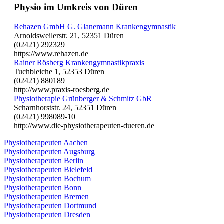
Physio im Umkreis von Düren
Rehazen GmbH G. Glanemann Krankengymnastik
Arnoldsweilerstr. 21, 52351 Düren
(02421) 292329
https://www.rehazen.de
Rainer Rösberg Krankengymnastikpraxis
Tuchbleiche 1, 52353 Düren
(02421) 880189
http://www.praxis-roesberg.de
Physiotherapie Grünberger & Schmitz GbR
Scharnhorststr. 24, 52351 Düren
(02421) 998089-10
http://www.die-physiotherapeuten-dueren.de
Physiotherapeuten Aachen
Physiotherapeuten Augsburg
Physiotherapeuten Berlin
Physiotherapeuten Bielefeld
Physiotherapeuten Bochum
Physiotherapeuten Bonn
Physiotherapeuten Bremen
Physiotherapeuten Dortmund
Physiotherapeuten Dresden