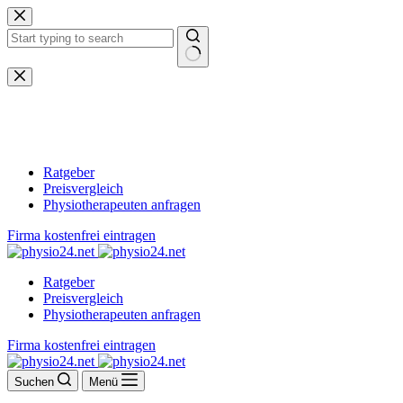
Zum
Inhalt
springen
Keine
Ergebnisse
Ratgeber
Preisvergleich
Physiotherapeuten anfragen
Firma kostenfrei eintragen
Ratgeber
Preisvergleich
Physiotherapeuten anfragen
Firma kostenfrei eintragen
Suchen
Menü