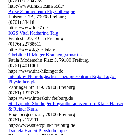
(0761) 61254778
http://www.praxisteamstg.de/
Anke Zimmermann Physiotherapie
Luisenstr. 7A, 79098 Freiburg
(0761) 33418
https://www.luis7.de
KGS Vital Katharina Taig
Fichtestr. 29, 79115 Freiburg
(0176) 22768611
https://www.kgs-vital.de
Christine Hilzinger Krankengymnastik
Paula-Modersohn-Platz 3, 79100 Freiburg
(0761) 4011061
https://www.tine-hilzinger.de
interaktiv-Neurologisches Therapiezentrum Ergo- Logo-
Physiotherapie
Zähringer Str. 349, 79108 Freiburg
(0761) 1378776
https://www.interaktiv-freiburg.de
StüTzpunkt Stühlinger Physiotherapiezentrum Klaus Hauser
& Reiner Kunz
Engelbergerstr. 21, 79106 Freiburg
(0761) 2172111
http://www.stuetzpunkt-freiburg.de
Daniela Hauert Physiotherapie