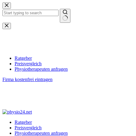
Zum
Inhalt
springen
Keine
Ergebnisse
Ratgeber
Preisvergleich
Physiotherapeuten anfragen
Firma kostenfrei eintragen
Ratgeber
Preisvergleich
Physiotherapeuten anfragen