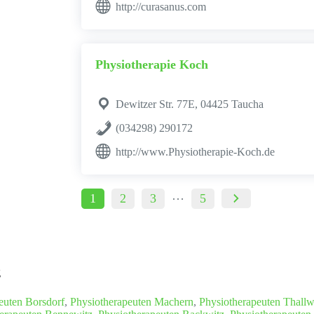
http://curasanus.com
Physiotherapie Koch
Dewitzer Str. 77E, 04425 Taucha
(034298) 290172
http://www.Physiotherapie-Koch.de
…
1
2
3
5
g
euten Borsdorf
,
Physiotherapeuten Machern
,
Physiotherapeuten Thallw