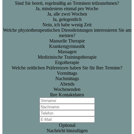
Sind Sie bereit, regelmäßig an Terminen teilzunehmen?
Ja, mindestens einmal pro Woche
Ja, alle zwei Wochen
Ja, gelegentlich
Nein, ich habe wenig Zeit
Welche physiotherapeutischen Dienstleistungen interessieren Sie am
meisten?
Manuelle Therapie
Krankengymnastik
Massagen
Medizinische Trainingstherapie
Ergotherapie
Welche zeitlichen Präferenzen haben Sie für Ihre Termine?
Vormittags
Nachmittags
Abends
Wochenenden
Ihre Kontaktdaten
Optional
Nachricht hinzufügen