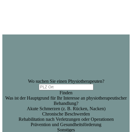
Wo suchen Sie einen Physiotherapeuten?
Finden
Was ist der Hauptgrund für Ihr Interesse an physiotherapeutischer
Behandlung?
Akute Schmerzen (z. B. Rücken, Nacken)
Chronische Beschwerden
Rehabilitation nach Verletzungen oder Operationen
Prävention und Gesundheitsförderung
Sonstiges