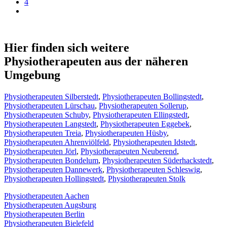
4
Hier finden sich weitere
Physiotherapeuten aus der näheren
Umgebung
Physiotherapeuten Silberstedt
,
Physiotherapeuten Bollingstedt
,
Physiotherapeuten Lürschau
,
Physiotherapeuten Sollerup
,
Physiotherapeuten Schuby
,
Physiotherapeuten Ellingstedt
,
Physiotherapeuten Langstedt
,
Physiotherapeuten Eggebek
,
Physiotherapeuten Treia
,
Physiotherapeuten Hüsby
,
Physiotherapeuten Ahrenviölfeld
,
Physiotherapeuten Idstedt
,
Physiotherapeuten Jörl
,
Physiotherapeuten Neuberend
,
Physiotherapeuten Bondelum
,
Physiotherapeuten Süderhackstedt
,
Physiotherapeuten Dannewerk
,
Physiotherapeuten Schleswig
,
Physiotherapeuten Hollingstedt
,
Physiotherapeuten Stolk
Physiotherapeuten Aachen
Physiotherapeuten Augsburg
Physiotherapeuten Berlin
Physiotherapeuten Bielefeld