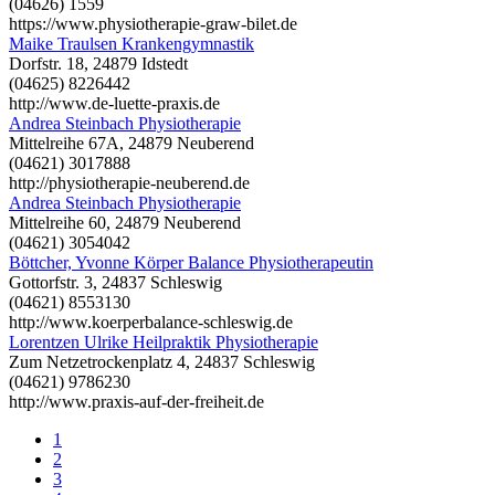
(04626) 1559
https://www.physiotherapie-graw-bilet.de
Maike Traulsen Krankengymnastik
Dorfstr. 18, 24879 Idstedt
(04625) 8226442
http://www.de-luette-praxis.de
Andrea Steinbach Physiotherapie
Mittelreihe 67A, 24879 Neuberend
(04621) 3017888
http://physiotherapie-neuberend.de
Andrea Steinbach Physiotherapie
Mittelreihe 60, 24879 Neuberend
(04621) 3054042
Böttcher, Yvonne Körper Balance Physiotherapeutin
Gottorfstr. 3, 24837 Schleswig
(04621) 8553130
http://www.koerperbalance-schleswig.de
Lorentzen Ulrike Heilpraktik Physiotherapie
Zum Netzetrockenplatz 4, 24837 Schleswig
(04621) 9786230
http://www.praxis-auf-der-freiheit.de
1
2
3