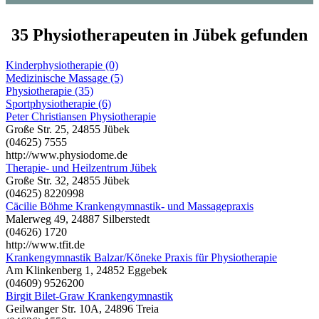
35 Physiotherapeuten in Jübek gefunden
Kinderphysiotherapie (0)
Medizinische Massage (5)
Physiotherapie (35)
Sportphysiotherapie (6)
Peter Christiansen Physiotherapie
Große Str. 25, 24855 Jübek
(04625) 7555
http://www.physiodome.de
Therapie- und Heilzentrum Jübek
Große Str. 32, 24855 Jübek
(04625) 8220998
Cäcilie Böhme Krankengymnastik- und Massagepraxis
Malerweg 49, 24887 Silberstedt
(04626) 1720
http://www.tfit.de
Krankengymnastik Balzar/Köneke Praxis für Physiotherapie
Am Klinkenberg 1, 24852 Eggebek
(04609) 9526200
Birgit Bilet-Graw Krankengymnastik
Geilwanger Str. 10A, 24896 Treia