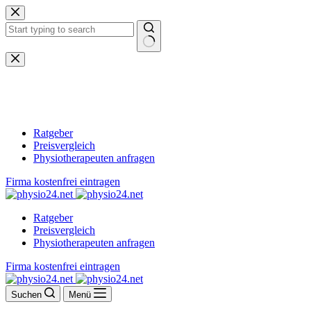
Zum
Inhalt
springen
Keine
Ergebnisse
Ratgeber
Preisvergleich
Physiotherapeuten anfragen
Firma kostenfrei eintragen
Ratgeber
Preisvergleich
Physiotherapeuten anfragen
Firma kostenfrei eintragen
Suchen
Menü