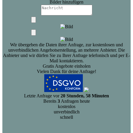
Bilder hinzufügen
Wir übergeben die Daten ihrer Anfrage, zur kostenlosen und
unverbindlichen Angebotserstellung, an mehrere Anbieter. Die
Anbieter und wir dürfen Sie zu Ihrer Anfrage telefonisch und per E-
Mail kontaktieren.
Gratis Angebote einholen
Vielen Dank für deine Anfrage!
Letzte Anfrage vor
20 Stunden, 58 Minuten
Bereits
3
Anfragen heute
kostenlos
unverbindlich
schnell