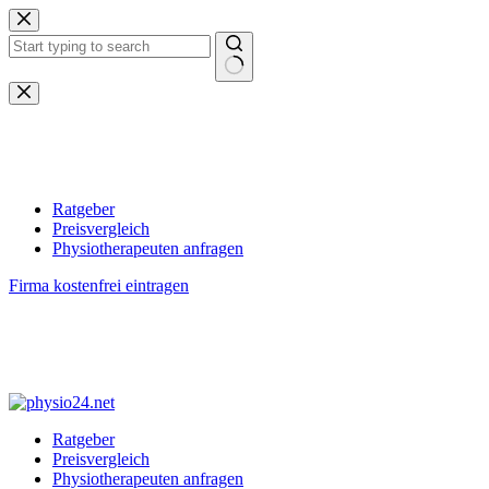
Zum
Inhalt
springen
Keine
Ergebnisse
Ratgeber
Preisvergleich
Physiotherapeuten anfragen
Firma kostenfrei eintragen
Ratgeber
Preisvergleich
Physiotherapeuten anfragen