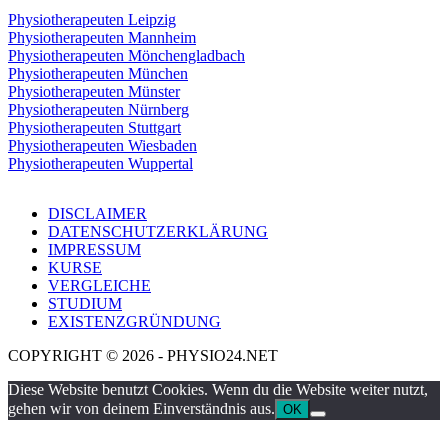
Physiotherapeuten Leipzig
Physiotherapeuten Mannheim
Physiotherapeuten Mönchengladbach
Physiotherapeuten München
Physiotherapeuten Münster
Physiotherapeuten Nürnberg
Physiotherapeuten Stuttgart
Physiotherapeuten Wiesbaden
Physiotherapeuten Wuppertal
DISCLAIMER
DATENSCHUTZERKLÄRUNG
IMPRESSUM
KURSE
VERGLEICHE
STUDIUM
EXISTENZGRÜNDUNG
COPYRIGHT © 2026 - PHYSIO24.NET
Diese Website benutzt Cookies. Wenn du die Website weiter nutzt,
gehen wir von deinem Einverständnis aus.
OK