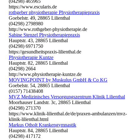
(04298) 465965
https://www.escularis.de
rothgeber physiotherapie Physiotherapiepraxis
Goebelstr. 49, 28865 Lilienthal
(04298) 2798980
http://www.rothgeber-physiotherapie.de
Sabine Stenzel Physiotherapiepraxis
Hauptstr. 43, 28865 Lilienthal
(04298) 6971750
https://gesundheitspraxis-lilienthal.de
Physiotherapie Kuntze
Hauptstr. 82, 28865 Lilienthal
(04298) 2664
http://www.physiotherapie-kuntze.de
MOVINGPOINT by Muskulus GmbH & Co KG
Goebelstr. 54, 28865 Lilienthal
(0157) 71438408
MVZ Medizinisches Versorgungszentrum Klinik Lilienthal
Moorhauser Landstr. 3c, 28865 Lilienthal
(04298) 271370
https://www.klinik-lilienthal.de/de/praxen-ambulanzen/mvz-
klinik-lilienthal.html
Markus Otholt Krankengymnastik
Hauptstr. 84, 28865 Lilienthal
(04298) 417172