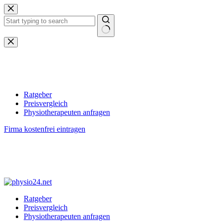
Zum
Inhalt
springen
Keine
Ergebnisse
Ratgeber
Preisvergleich
Physiotherapeuten anfragen
Firma kostenfrei eintragen
Ratgeber
Preisvergleich
Physiotherapeuten anfragen