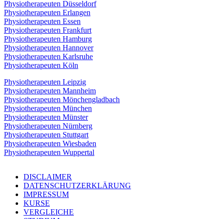
Physiotherapeuten Düsseldorf
Physiotherapeuten Erlangen
Physiotherapeuten Essen
Physiotherapeuten Frankfurt
Physiotherapeuten Hamburg
Physiotherapeuten Hannover
Physiotherapeuten Karlsruhe
Physiotherapeuten Köln
Physiotherapeuten Leipzig
Physiotherapeuten Mannheim
Physiotherapeuten Mönchengladbach
Physiotherapeuten München
Physiotherapeuten Münster
Physiotherapeuten Nürnberg
Physiotherapeuten Stuttgart
Physiotherapeuten Wiesbaden
Physiotherapeuten Wuppertal
DISCLAIMER
DATENSCHUTZERKLÄRUNG
IMPRESSUM
KURSE
VERGLEICHE