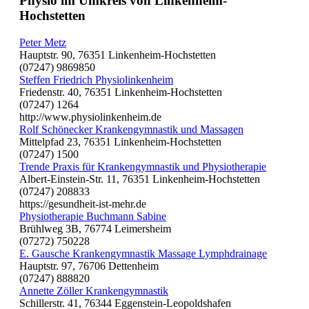
Physio im Umkreis von Linkenheim-
Hochstetten
Peter Metz
Hauptstr. 90, 76351 Linkenheim-Hochstetten
(07247) 9869850
Steffen Friedrich Physiolinkenheim
Friedenstr. 40, 76351 Linkenheim-Hochstetten
(07247) 1264
http://www.physiolinkenheim.de
Rolf Schönecker Krankengymnastik und Massagen
Mittelpfad 23, 76351 Linkenheim-Hochstetten
(07247) 1500
Trende Praxis für Krankengymnastik und Physiotherapie
Albert-Einstein-Str. 11, 76351 Linkenheim-Hochstetten
(07247) 208833
https://gesundheit-ist-mehr.de
Physiotherapie Buchmann Sabine
Brühlweg 3B, 76774 Leimersheim
(07272) 750228
E. Gausche Krankengymnastik Massage Lymphdrainage
Hauptstr. 97, 76706 Dettenheim
(07247) 888820
Annette Zöller Krankengymnastik
Schillerstr. 41, 76344 Eggenstein-Leopoldshafen