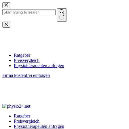
Zum
Inhalt
springen
Keine
Ergebnisse
Ratgeber
Preisvergleich
Physiotherapeuten anfragen
Firma kostenfrei eintragen
Ratgeber
Preisvergleich
Physiotherapeuten anfragen