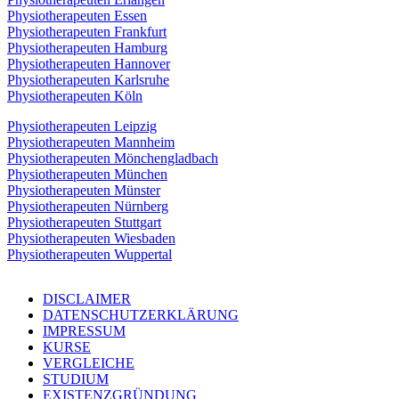
Physiotherapeuten Essen
Physiotherapeuten Frankfurt
Physiotherapeuten Hamburg
Physiotherapeuten Hannover
Physiotherapeuten Karlsruhe
Physiotherapeuten Köln
Physiotherapeuten Leipzig
Physiotherapeuten Mannheim
Physiotherapeuten Mönchengladbach
Physiotherapeuten München
Physiotherapeuten Münster
Physiotherapeuten Nürnberg
Physiotherapeuten Stuttgart
Physiotherapeuten Wiesbaden
Physiotherapeuten Wuppertal
DISCLAIMER
DATENSCHUTZERKLÄRUNG
IMPRESSUM
KURSE
VERGLEICHE
STUDIUM
EXISTENZGRÜNDUNG