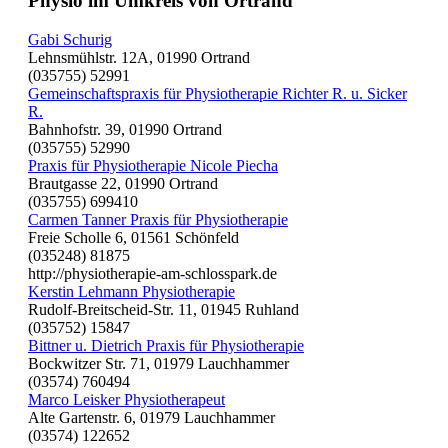
Physio im Umkreis von Ortrand
Gabi Schurig
Lehnsmühlstr. 12A, 01990 Ortrand
(035755) 52991
Gemeinschaftspraxis für Physiotherapie Richter R. u. Sicker
R.
Bahnhofstr. 39, 01990 Ortrand
(035755) 52990
Praxis für Physiotherapie Nicole Piecha
Brautgasse 22, 01990 Ortrand
(035755) 699410
Carmen Tanner Praxis für Physiotherapie
Freie Scholle 6, 01561 Schönfeld
(035248) 81875
http://physiotherapie-am-schlosspark.de
Kerstin Lehmann Physiotherapie
Rudolf-Breitscheid-Str. 11, 01945 Ruhland
(035752) 15847
Bittner u. Dietrich Praxis für Physiotherapie
Bockwitzer Str. 71, 01979 Lauchhammer
(03574) 760494
Marco Leisker Physiotherapeut
Alte Gartenstr. 6, 01979 Lauchhammer
(03574) 122652