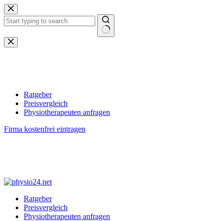
Zum
Inhalt
springen
Keine
Ergebnisse
Ratgeber
Preisvergleich
Physiotherapeuten anfragen
Firma kostenfrei eintragen
Ratgeber
Preisvergleich
Physiotherapeuten anfragen