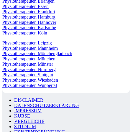
Physiotherapeuten Erlangen
Physiotherapeuten Essen
Physiotherapeuten Frankfurt
Physiotherapeuten Hamburg
Physiotherapeuten Hannover
Physiotherapeuten Karlsruhe
Physiotherapeuten Köln
Physiotherapeuten Leipzig
Physiotherapeuten Mannheim
Physiotherapeuten Mönchengladbach
Physiotherapeuten München
Physiotherapeuten Münster
Physiotherapeuten Nürnberg
Physiotherapeuten Stuttgart
Physiotherapeuten Wiesbaden
Physiotherapeuten Wuppertal
DISCLAIMER
DATENSCHUTZERKLÄRUNG
IMPRESSUM
KURSE
VERGLEICHE
STUDIUM
EXISTENZGRÜNDUNG