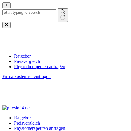
Zum
Inhalt
springen
Keine
Ergebnisse
Ratgeber
Preisvergleich
Physiotherapeuten anfragen
Firma kostenfrei eintragen
Ratgeber
Preisvergleich
Physiotherapeuten anfragen