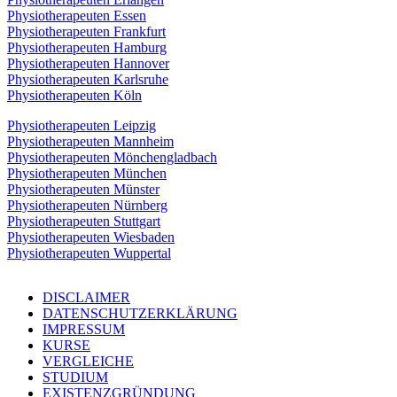
Physiotherapeuten Essen
Physiotherapeuten Frankfurt
Physiotherapeuten Hamburg
Physiotherapeuten Hannover
Physiotherapeuten Karlsruhe
Physiotherapeuten Köln
Physiotherapeuten Leipzig
Physiotherapeuten Mannheim
Physiotherapeuten Mönchengladbach
Physiotherapeuten München
Physiotherapeuten Münster
Physiotherapeuten Nürnberg
Physiotherapeuten Stuttgart
Physiotherapeuten Wiesbaden
Physiotherapeuten Wuppertal
DISCLAIMER
DATENSCHUTZERKLÄRUNG
IMPRESSUM
KURSE
VERGLEICHE
STUDIUM
EXISTENZGRÜNDUNG