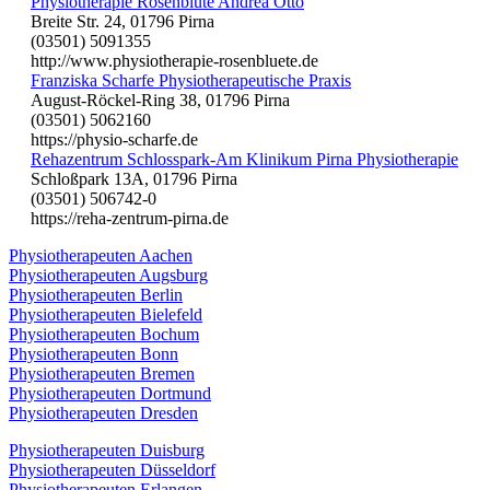
Physiotherapie Rosenblüte Andrea Otto
Breite Str. 24, 01796 Pirna
(03501) 5091355
http://www.physiotherapie-rosenbluete.de
Franziska Scharfe Physiotherapeutische Praxis
August-Röckel-Ring 38, 01796 Pirna
(03501) 5062160
https://physio-scharfe.de
Rehazentrum Schlosspark-Am Klinikum Pirna Physiotherapie
Schloßpark 13A, 01796 Pirna
(03501) 506742-0
https://reha-zentrum-pirna.de
Physiotherapeuten Aachen
Physiotherapeuten Augsburg
Physiotherapeuten Berlin
Physiotherapeuten Bielefeld
Physiotherapeuten Bochum
Physiotherapeuten Bonn
Physiotherapeuten Bremen
Physiotherapeuten Dortmund
Physiotherapeuten Dresden
Physiotherapeuten Duisburg
Physiotherapeuten Düsseldorf
Physiotherapeuten Erlangen