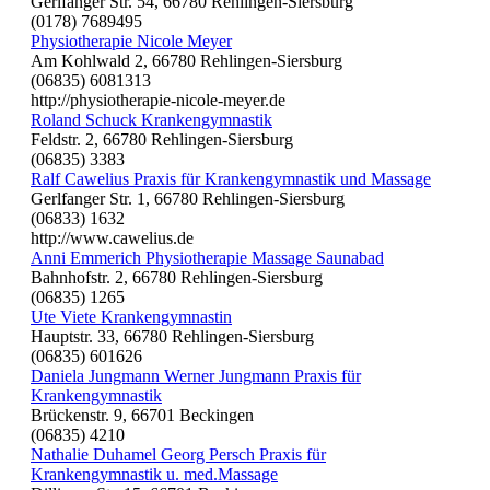
Gerlfanger Str. 54, 66780 Rehlingen-Siersburg
(0178) 7689495
Physiotherapie Nicole Meyer
Am Kohlwald 2, 66780 Rehlingen-Siersburg
(06835) 6081313
http://physiotherapie-nicole-meyer.de
Roland Schuck Krankengymnastik
Feldstr. 2, 66780 Rehlingen-Siersburg
(06835) 3383
Ralf Cawelius Praxis für Krankengymnastik und Massage
Gerlfanger Str. 1, 66780 Rehlingen-Siersburg
(06833) 1632
http://www.cawelius.de
Anni Emmerich Physiotherapie Massage Saunabad
Bahnhofstr. 2, 66780 Rehlingen-Siersburg
(06835) 1265
Ute Viete Krankengymnastin
Hauptstr. 33, 66780 Rehlingen-Siersburg
(06835) 601626
Daniela Jungmann Werner Jungmann Praxis für
Krankengymnastik
Brückenstr. 9, 66701 Beckingen
(06835) 4210
Nathalie Duhamel Georg Persch Praxis für
Krankengymnastik u. med.Massage