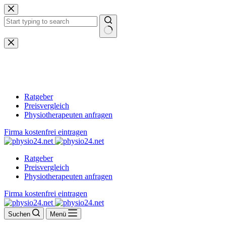
Zum
Inhalt
springen
Keine
Ergebnisse
Ratgeber
Preisvergleich
Physiotherapeuten anfragen
Firma kostenfrei eintragen
Ratgeber
Preisvergleich
Physiotherapeuten anfragen
Firma kostenfrei eintragen
Suchen
Menü