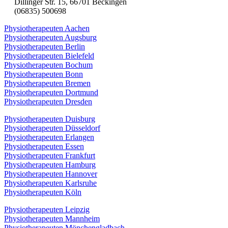
Dillinger Str. 15, 66701 Beckingen
(06835) 500698
Physiotherapeuten Aachen
Physiotherapeuten Augsburg
Physiotherapeuten Berlin
Physiotherapeuten Bielefeld
Physiotherapeuten Bochum
Physiotherapeuten Bonn
Physiotherapeuten Bremen
Physiotherapeuten Dortmund
Physiotherapeuten Dresden
Physiotherapeuten Duisburg
Physiotherapeuten Düsseldorf
Physiotherapeuten Erlangen
Physiotherapeuten Essen
Physiotherapeuten Frankfurt
Physiotherapeuten Hamburg
Physiotherapeuten Hannover
Physiotherapeuten Karlsruhe
Physiotherapeuten Köln
Physiotherapeuten Leipzig
Physiotherapeuten Mannheim
Physiotherapeuten Mönchengladbach