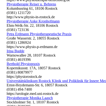
Physiotherapie Reiser u. Behrens
Kolumbusring 61, 18106 Rostock
(0381) 1211720
http://www.physio-in-rostock.de
Physiotherapie Anke Kronhofmann
Ehm-Welk-Str. 22, 18106 Rostock
(0381) 723136
Petra Erdmann Physiotherapeutische Praxis
Große Wasserstr. 2, 18055 Rostock
(0381) 1286924
https://www.physio-p-erdmann.de
Irina Budde
Warnowallee 28, 18107 Rostock
(0381) 4619396
Berthold Physiopraxis
Kopernikusstr. 17A, 18057 Rostock
(0381) 80879977
https://physiorostock.de
Universitätsklinikum Rostock Klinik und Poliklinik für Innere Me
Ernst-Heydemann-Str. 6, 18057 Rostock
(0381) 494-7400
https://urologie.med.uni-rostock.de
Physiotherapie Monika Laasch
Stockholmer Str. 1, 18107 Rostock