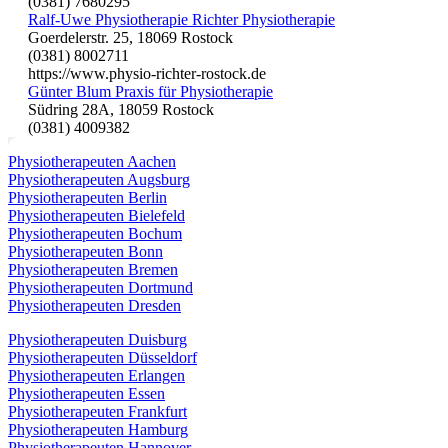
(0381) 7680295
Ralf-Uwe Physiotherapie Richter Physiotherapie
Goerdelerstr. 25, 18069 Rostock
(0381) 8002711
https://www.physio-richter-rostock.de
Günter Blum Praxis für Physiotherapie
Südring 28A, 18059 Rostock
(0381) 4009382
Physiotherapeuten Aachen
Physiotherapeuten Augsburg
Physiotherapeuten Berlin
Physiotherapeuten Bielefeld
Physiotherapeuten Bochum
Physiotherapeuten Bonn
Physiotherapeuten Bremen
Physiotherapeuten Dortmund
Physiotherapeuten Dresden
Physiotherapeuten Duisburg
Physiotherapeuten Düsseldorf
Physiotherapeuten Erlangen
Physiotherapeuten Essen
Physiotherapeuten Frankfurt
Physiotherapeuten Hamburg
Physiotherapeuten Hannover