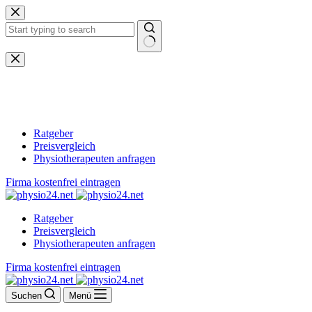
Zum
Inhalt
springen
Keine
Ergebnisse
Ratgeber
Preisvergleich
Physiotherapeuten anfragen
Firma kostenfrei eintragen
Ratgeber
Preisvergleich
Physiotherapeuten anfragen
Firma kostenfrei eintragen
Suchen
Menü