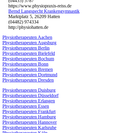
(04435) 5787
https://www.physiopraxis-reiss.de
Bernd Langspecht Krankengymnastik
Marktplatz 5, 26209 Hatten
(04482) 974334
http://physiohatten.de
Physiotherapeuten Aachen
Physiotherapeuten Augsburg
Physiotherapeuten Berlin
Physiotherapeuten Bielefeld
Physiotherapeuten Bochum
Physiotherapeuten Bonn
Physiotherapeuten Bremen
Physiotherapeuten Dortmund
Physiotherapeuten Dresden
Physiotherapeuten Duisburg
Physiotherapeuten Düsseldorf
Physiotherapeuten Erlangen
Physiotherapeuten Essen
Physiotherapeuten Frankfurt
Physiotherapeuten Hamburg
Physiotherapeuten Hannover
Physiotherapeuten Karlsruhe
Physiotherapeuten Köln