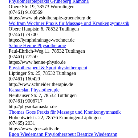
Physiotherapiepraxis Grüneberg Ramona
Obere Str. 19, 78573 Wurmlingen
(07461) 9100569
https://www.physiotherapie-grueneberg.de
Wolfram Wochner Praxis für Massage und Krankengymnastik
Obere Hauptstr. 6, 78532 Tuttlingen
(07461) 79700
https://lymphdrainage-wochner.de
Sabine Henne Physiotherapie
Paul-Ehrlich-Weg 11, 78532 Tuttlingen
(07461) 77550
https://www.henne-physio.de
Physiotherapeut & Sportphysiotherapeut
Liptinger Str. 25, 78532 Tuttlingen
(07461) 160429
http://www.schneider-therapie.de
Karaarslan Physiotherapie
Neuhauser Str. 7, 78532 Tuttlingen
(07461) 9006717
http://physiokaraaslan.de
Thomas Goes Praxis für Massage und Krankengymnastik
Hohentwielstr. 22, 78576 Emmingen-Liptingen
(07465) 2031
https://www.goes-aktiv.de
Egon Wiedemann Physiotherapeut Beatrice Wiedemann