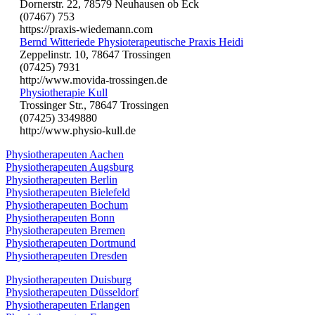
Dornerstr. 22, 78579 Neuhausen ob Eck
(07467) 753
https://praxis-wiedemann.com
Bernd Witteriede Physioterapeutische Praxis Heidi
Zeppelinstr. 10, 78647 Trossingen
(07425) 7931
http://www.movida-trossingen.de
Physiotherapie Kull
Trossinger Str., 78647 Trossingen
(07425) 3349880
http://www.physio-kull.de
Physiotherapeuten Aachen
Physiotherapeuten Augsburg
Physiotherapeuten Berlin
Physiotherapeuten Bielefeld
Physiotherapeuten Bochum
Physiotherapeuten Bonn
Physiotherapeuten Bremen
Physiotherapeuten Dortmund
Physiotherapeuten Dresden
Physiotherapeuten Duisburg
Physiotherapeuten Düsseldorf
Physiotherapeuten Erlangen