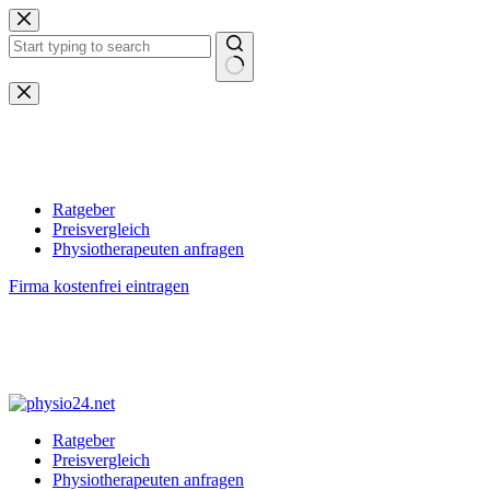
Zum
Inhalt
springen
Keine
Ergebnisse
Ratgeber
Preisvergleich
Physiotherapeuten anfragen
Firma kostenfrei eintragen
Ratgeber
Preisvergleich
Physiotherapeuten anfragen