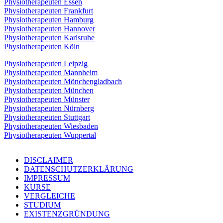
Physiotherapeuten Essen
Physiotherapeuten Frankfurt
Physiotherapeuten Hamburg
Physiotherapeuten Hannover
Physiotherapeuten Karlsruhe
Physiotherapeuten Köln
Physiotherapeuten Leipzig
Physiotherapeuten Mannheim
Physiotherapeuten Mönchengladbach
Physiotherapeuten München
Physiotherapeuten Münster
Physiotherapeuten Nürnberg
Physiotherapeuten Stuttgart
Physiotherapeuten Wiesbaden
Physiotherapeuten Wuppertal
DISCLAIMER
DATENSCHUTZERKLÄRUNG
IMPRESSUM
KURSE
VERGLEICHE
STUDIUM
EXISTENZGRÜNDUNG